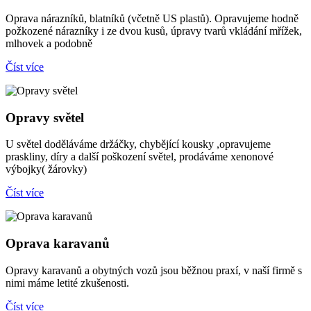
Oprava nárazníků, blatníků (včetně US plastů). Opravujeme hodně
požkozené nárazníky i ze dvou kusů, úpravy tvarů vkládání mřížek,
mlhovek a podobně
Číst více
Opravy světel
U světel doděláváme držáčky, chybějící kousky ,opravujeme
praskliny, díry a další poškození světel, prodáváme xenonové
výbojky( žárovky)
Číst více
Oprava karavanů
Opravy karavanů a obytných vozů jsou běžnou praxí, v naší firmě s
nimi máme letité zkušenosti.
Číst více