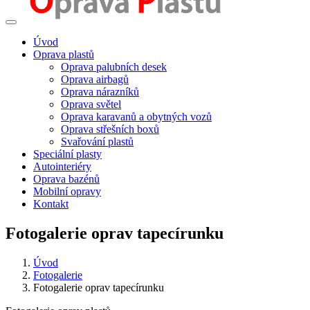
Úvod
Oprava plastů
Oprava palubních desek
Oprava airbagů
Oprava nárazníků
Oprava světel
Oprava karavanů a obytných vozů
Oprava střešních boxů
Svařování plastů
Speciální plasty
Autointeriéry
Oprava bazénů
Mobilní opravy
Kontakt
Fotogalerie oprav tapecírunku
Úvod
Fotogalerie
Fotogalerie oprav tapecírunku