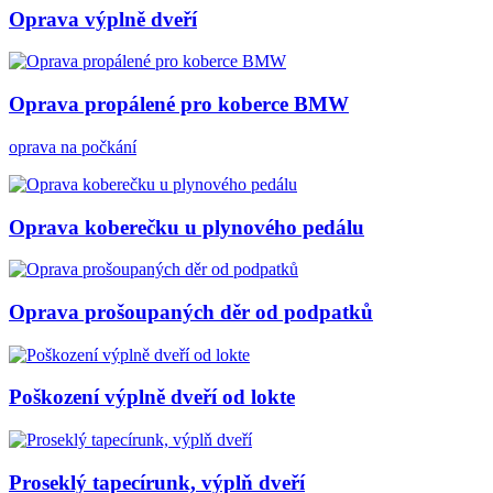
Oprava výplně dveří
Oprava propálené pro koberce BMW
oprava na počkání
Oprava koberečku u plynového pedálu
Oprava prošoupaných děr od podpatků
Poškození výplně dveří od lokte
Proseklý tapecírunk, výplň dveří