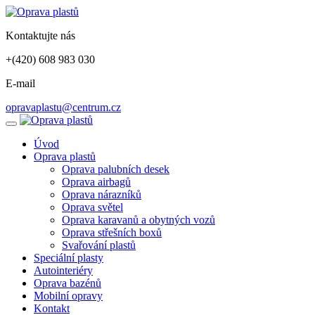
Kontaktujte nás
+(420) 608 983 030
E-mail
opravaplastu@centrum.cz
Úvod
Oprava plastů
Oprava palubních desek
Oprava airbagů
Oprava nárazníků
Oprava světel
Oprava karavanů a obytných vozů
Oprava střešních boxů
Svařování plastů
Speciální plasty
Autointeriéry
Oprava bazénů
Mobilní opravy
Kontakt