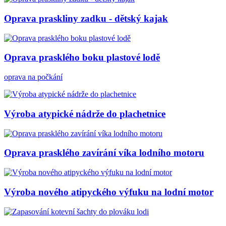
Oprava praskliny zadku - dětský kajak
Oprava prasklého boku plastové lodě
oprava na počkání
Výroba atypické nádrže do plachetnice
Oprava prasklého zavírání víka lodního motoru
Výroba nového atipyckého výfuku na lodní motor