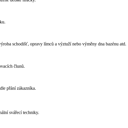
ku.
, výroba schodišť, opravy límců a výztuží nebo výměny dna bazénu atd.
ovacích člunů.
dle přání zákazníka.
ální svářecí techniky.