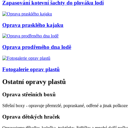
Zapasování kotevní šachty do plováku lodi
Oprava prasklého kajaku
Oprava prodřeného dna lodě
Fotogalerie
oprav plastů
Ostatní opravy plastů
Oprava střešních boxů
Střešní boxy - opravuje přemrzlé, popraskané, odřené a jinak poškoze
Oprava dětských hraček
Opravujeme tříkolky, kolečka, traktůrky, židličky a mnohé další pošk