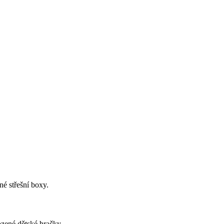
né střešní boxy.
ozené dětské hračky.