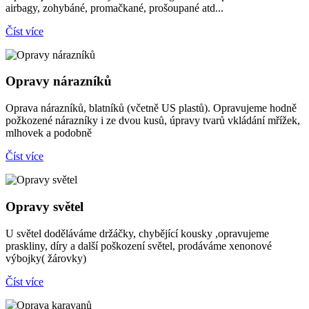
airbagy, zohybáné, promačkané, prošoupané atd...
Číst více
Opravy nárazníků
Oprava nárazníků, blatníků (včetně US plastů). Opravujeme hodně
požkozené nárazníky i ze dvou kusů, úpravy tvarů vkládání mřížek,
mlhovek a podobně
Číst více
Opravy světel
U světel doděláváme držáčky, chybějící kousky ,opravujeme
praskliny, díry a další poškození světel, prodáváme xenonové
výbojky( žárovky)
Číst více