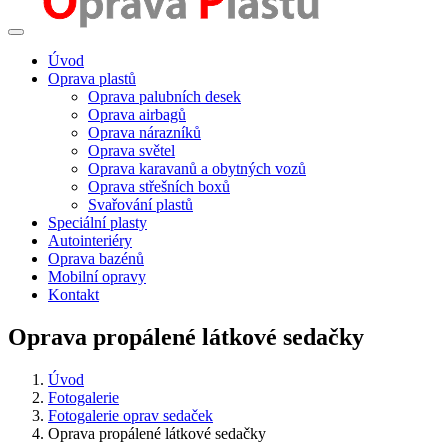
Úvod
Oprava plastů
Oprava palubních desek
Oprava airbagů
Oprava nárazníků
Oprava světel
Oprava karavanů a obytných vozů
Oprava střešních boxů
Svařování plastů
Speciální plasty
Autointeriéry
Oprava bazénů
Mobilní opravy
Kontakt
Oprava propálené látkové sedačky
Úvod
Fotogalerie
Fotogalerie oprav sedaček
Oprava propálené látkové sedačky