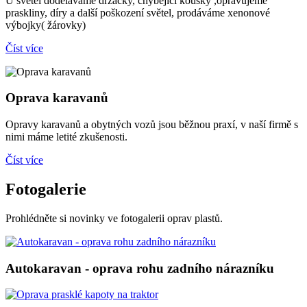
U světel doděláváme držáčky, chybějící kousky ,opravujeme
praskliny, díry a další poškození světel, prodáváme xenonové
výbojky( žárovky)
Číst více
Oprava karavanů
Opravy karavanů a obytných vozů jsou běžnou praxí, v naší firmě s
nimi máme letité zkušenosti.
Číst více
Fotogalerie
Prohlédněte si novinky ve fotogalerii oprav plastů.
Autokaravan - oprava rohu zadního nárazníku