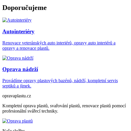
Doporučujeme
Autointeriéry
Renovace veteránských auto interiérů, opravy auto interiérů a
opravy a renovace plastů.
Oprava nádrží
Provádíme opravy plastových bazénů, nádrží, kompletní servis
septiků a jímek.
opravaplastu.cz
Kompletní oprava plastů, svařování plastů, renovace plastů pomocí
profesionální svářecí techniky.
Naše služby