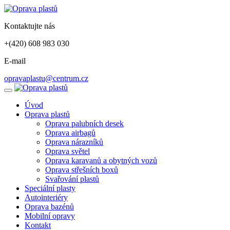
Kontaktujte nás
+(420) 608 983 030
E-mail
opravaplastu@centrum.cz
Úvod
Oprava plastů
Oprava palubních desek
Oprava airbagů
Oprava nárazníků
Oprava světel
Oprava karavanů a obytných vozů
Oprava střešních boxů
Svařování plastů
Speciální plasty
Autointeriéry
Oprava bazénů
Mobilní opravy
Kontakt