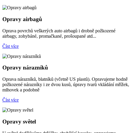
Opravy airbagů
Oprava povrchů veškerých auto airbagů i drobně požkozené
airbagy, zohybáné, promačkané, prošoupané atd...
Číst více
Opravy nárazníků
Oprava nárazníků, blatníků (včetně US plastů). Opravujeme hodně
požkozené nárazníky i ze dvou kusů, úpravy tvarů vkládání mřížek,
mlhovek a podobně
Číst více
Opravy světel