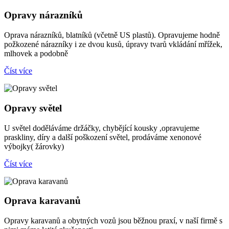
Opravy nárazníků
Oprava nárazníků, blatníků (včetně US plastů). Opravujeme hodně
požkozené nárazníky i ze dvou kusů, úpravy tvarů vkládání mřížek,
mlhovek a podobně
Číst více
Opravy světel
U světel doděláváme držáčky, chybějící kousky ,opravujeme
praskliny, díry a další poškození světel, prodáváme xenonové
výbojky( žárovky)
Číst více
Oprava karavanů
Opravy karavanů a obytných vozů jsou běžnou praxí, v naší firmě s