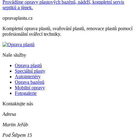
Provádíme opravy plastových bazénů, nádrží, kompletní servis
septiků a jímek.
opravaplastu.cz
Kompletní oprava plastů, svařování plastů, renovace plastů pomocí
profesionální svářecí techniky.
Naše služby
Oprava plastů
Speciální plasty
Autointeriéry
Oprava bazénů
Mobilní opravy
Fotogalerie
Kontaktujte nás
Adresa
Martin Jeřáb
Pod Štěpem 15