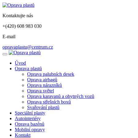
Kontaktujte nás
+(420) 608 983 030
E-mail
opravaplastu@centrum.cz
Úvod
Oprava plastů
Oprava palubních desek
Oprava airbagů
Oprava nárazníků
Oprava světel
Oprava karavanů a obytných vozů
Oprava střešních boxů
Svařování plastů
Speciální plasty
Autointeriéry
Oprava bazénů
Mobilní opravy
Kontakt