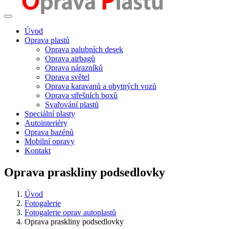
Úvod
Oprava plastů
Oprava palubních desek
Oprava airbagů
Oprava nárazníků
Oprava světel
Oprava karavanů a obytných vozů
Oprava střešních boxů
Svařování plastů
Speciální plasty
Autointeriéry
Oprava bazénů
Mobilní opravy
Kontakt
Oprava praskliny podsedlovky
Úvod
Fotogalerie
Fotogalerie oprav autoplastů
Oprava praskliny podsedlovky