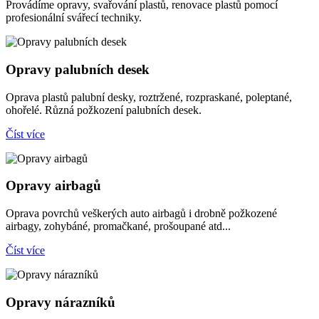
Provádíme opravy, svařování plastů, renovace plastů pomocí
profesionální svářecí techniky.
Opravy palubních desek
Oprava plastů palubní desky, roztržené, rozpraskané, poleptané,
ohořelé. Různá požkození palubních desek.
Číst více
Opravy airbagů
Oprava povrchů veškerých auto airbagů i drobně požkozené
airbagy, zohybáné, promačkané, prošoupané atd...
Číst více
Opravy nárazníků