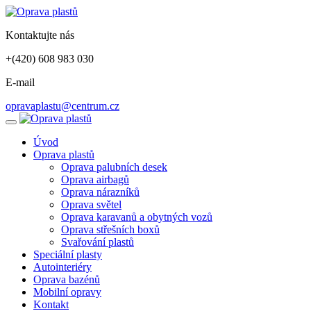
Kontaktujte nás
+(420) 608 983 030
E-mail
opravaplastu@centrum.cz
Úvod
Oprava plastů
Oprava palubních desek
Oprava airbagů
Oprava nárazníků
Oprava světel
Oprava karavanů a obytných vozů
Oprava střešních boxů
Svařování plastů
Speciální plasty
Autointeriéry
Oprava bazénů
Mobilní opravy
Kontakt