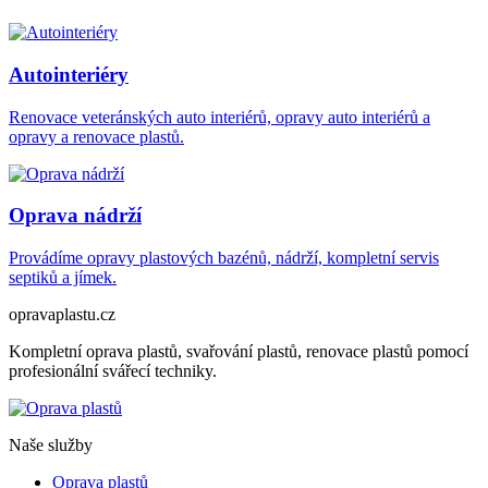
Autointeriéry
Renovace veteránských auto interiérů, opravy auto interiérů a
opravy a renovace plastů.
Oprava nádrží
Provádíme opravy plastových bazénů, nádrží, kompletní servis
septiků a jímek.
opravaplastu.cz
Kompletní oprava plastů, svařování plastů, renovace plastů pomocí
profesionální svářecí techniky.
Naše služby
Oprava plastů