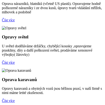
Oprava nárazníků, blatníků (včetně US plastů). Opravujeme hodně
požkozené nárazníky i ze dvou kusů, úpravy tvarů vkládání mřížek,
mlhovek a podobně
Číst více
Opravy světel
U světel doděláváme držáčky, chybějící kousky ,opravujeme
praskliny, díry a další poškození světel, prodáváme xenonové
výbojky( žárovky)
Číst více
Oprava karavanů
Opravy karavanů a obytných vozů jsou běžnou praxí, v naší firmě s
nimi máme letité zkušenosti.
Číst více