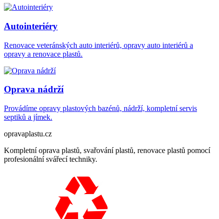
Autointeriéry
Renovace veteránských auto interiérů, opravy auto interiérů a
opravy a renovace plastů.
Oprava nádrží
Provádíme opravy plastových bazénů, nádrží, kompletní servis
septiků a jímek.
opravaplastu.cz
Kompletní oprava plastů, svařování plastů, renovace plastů pomocí
profesionální svářecí techniky.