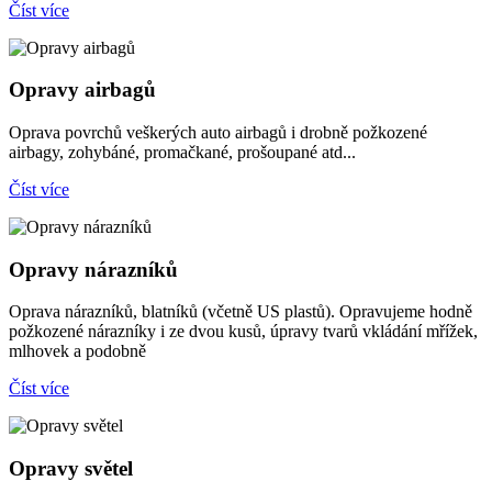
Číst více
Opravy airbagů
Oprava povrchů veškerých auto airbagů i drobně požkozené
airbagy, zohybáné, promačkané, prošoupané atd...
Číst více
Opravy nárazníků
Oprava nárazníků, blatníků (včetně US plastů). Opravujeme hodně
požkozené nárazníky i ze dvou kusů, úpravy tvarů vkládání mřížek,
mlhovek a podobně
Číst více
Opravy světel