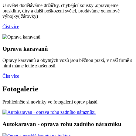
U světel doděláváme držáčky, chybějící kousky ,opravujeme
praskliny, díry a další poškození světel, prodáváme xenonové
výbojky( žárovky)
Číst více
Oprava karavanů
Opravy karavanů a obytných vozů jsou běžnou praxí, v naší firmě s
nimi máme letité zkušenosti.
Číst více
Fotogalerie
Prohlédněte si novinky ve fotogalerii oprav plastů.
Autokaravan - oprava rohu zadního nárazníku