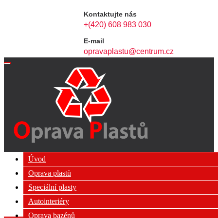
Kontaktujte nás
+(420) 608 983 030
E-mail
opravaplastu@centrum.cz
Úvod
Oprava plastů
Speciální plasty
Autointeriéry
Oprava bazénů