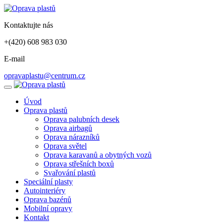
Kontaktujte nás
+(420) 608 983 030
E-mail
opravaplastu@centrum.cz
Úvod
Oprava plastů
Oprava palubních desek
Oprava airbagů
Oprava nárazníků
Oprava světel
Oprava karavanů a obytných vozů
Oprava střešních boxů
Svařování plastů
Speciální plasty
Autointeriéry
Oprava bazénů
Mobilní opravy
Kontakt