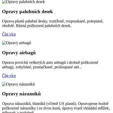
Opravy palubních desek
Oprava plastů palubní desky, roztržené, rozpraskané, poleptané,
ohořelé. Různá požkození palubních desek.
Číst více
Opravy airbagů
Oprava povrchů veškerých auto airbagů i drobně požkozené
airbagy, zohybáné, promačkané, prošoupané atd...
Číst více
Opravy nárazníků
Oprava nárazníků, blatníků (včetně US plastů). Opravujeme hodně
požkozené nárazníky i ze dvou kusů, úpravy tvarů vkládání mřížek,
mlhovek a podobně