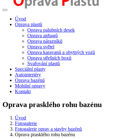
Úvod
Oprava plastů
Oprava palubních desek
Oprava airbagů
Oprava nárazníků
Oprava světel
Oprava karavanů a obytných vozů
Oprava střešních boxů
Svařování plastů
Speciální plasty
Autointeriéry
Oprava bazénů
Mobilní opravy
Kontakt
Oprava prasklého rohu bazénu
Úvod
Fotogalerie
Fotogalerie oprav a stavby bazénů
Oprava prasklého rohu bazénu