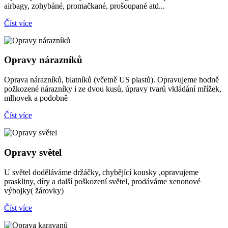
airbagy, zohybáné, promačkané, prošoupané atd...
Číst více
Opravy nárazníků
Oprava nárazníků, blatníků (včetně US plastů). Opravujeme hodně
požkozené nárazníky i ze dvou kusů, úpravy tvarů vkládání mřížek,
mlhovek a podobně
Číst více
Opravy světel
U světel doděláváme držáčky, chybějící kousky ,opravujeme
praskliny, díry a další poškození světel, prodáváme xenonové
výbojky( žárovky)
Číst více