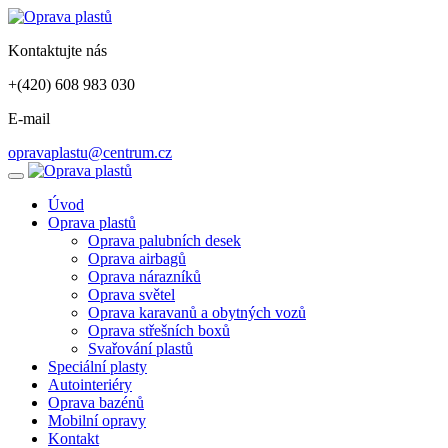
Kontaktujte nás
+(420) 608 983 030
E-mail
opravaplastu@centrum.cz
Úvod
Oprava plastů
Oprava palubních desek
Oprava airbagů
Oprava nárazníků
Oprava světel
Oprava karavanů a obytných vozů
Oprava střešních boxů
Svařování plastů
Speciální plasty
Autointeriéry
Oprava bazénů
Mobilní opravy
Kontakt