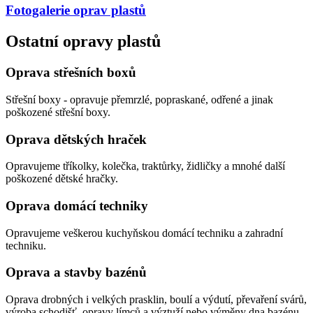
Fotogalerie
oprav plastů
Ostatní opravy plastů
Oprava střešních boxů
Střešní boxy - opravuje přemrzlé, popraskané, odřené a jinak
poškozené střešní boxy.
Oprava dětských hraček
Opravujeme tříkolky, kolečka, traktůrky, židličky a mnohé další
poškozené dětské hračky.
Oprava domácí techniky
Opravujeme veškerou kuchyňskou domácí techniku a zahradní
techniku.
Oprava a stavby bazénů
Oprava drobných i velkých prasklin, boulí a výdutí, převaření svárů,
výroba schodišť, opravy límců a výztuží nebo výměny dna bazénu