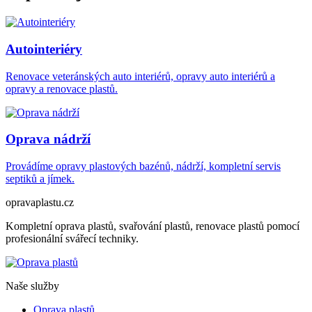
Autointeriéry
Renovace veteránských auto interiérů, opravy auto interiérů a
opravy a renovace plastů.
Oprava nádrží
Provádíme opravy plastových bazénů, nádrží, kompletní servis
septiků a jímek.
opravaplastu.cz
Kompletní oprava plastů, svařování plastů, renovace plastů pomocí
profesionální svářecí techniky.
Naše služby
Oprava plastů