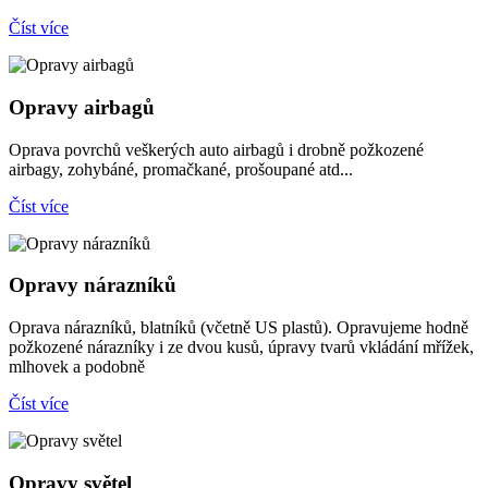
Číst více
Opravy airbagů
Oprava povrchů veškerých auto airbagů i drobně požkozené
airbagy, zohybáné, promačkané, prošoupané atd...
Číst více
Opravy nárazníků
Oprava nárazníků, blatníků (včetně US plastů). Opravujeme hodně
požkozené nárazníky i ze dvou kusů, úpravy tvarů vkládání mřížek,
mlhovek a podobně
Číst více
Opravy světel