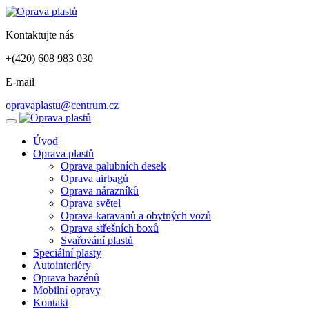
Kontaktujte nás
+(420) 608 983 030
E-mail
opravaplastu@centrum.cz
Úvod
Oprava plastů
Oprava palubních desek
Oprava airbagů
Oprava nárazníků
Oprava světel
Oprava karavanů a obytných vozů
Oprava střešních boxů
Svařování plastů
Speciální plasty
Autointeriéry
Oprava bazénů
Mobilní opravy
Kontakt