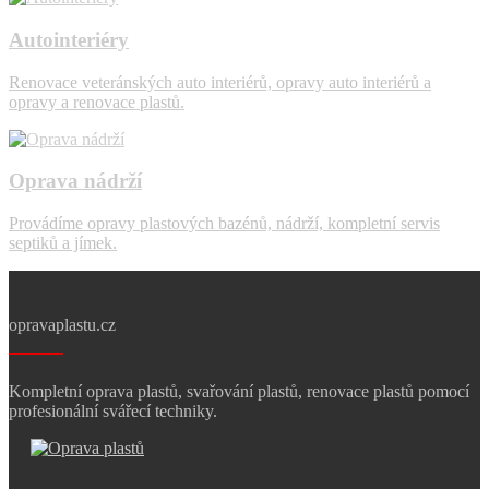
Autointeriéry
Renovace veteránských auto interiérů, opravy auto interiérů a
opravy a renovace plastů.
Oprava nádrží
Provádíme opravy plastových bazénů, nádrží, kompletní servis
septiků a jímek.
opravaplastu.cz
Kompletní oprava plastů, svařování plastů, renovace plastů pomocí
profesionální svářecí techniky.