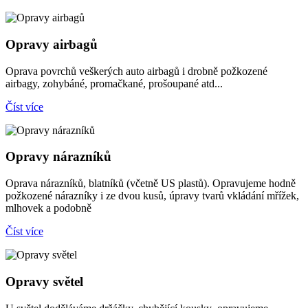
Opravy airbagů
Oprava povrchů veškerých auto airbagů i drobně požkozené
airbagy, zohybáné, promačkané, prošoupané atd...
Číst více
Opravy nárazníků
Oprava nárazníků, blatníků (včetně US plastů). Opravujeme hodně
požkozené nárazníky i ze dvou kusů, úpravy tvarů vkládání mřížek,
mlhovek a podobně
Číst více
Opravy světel