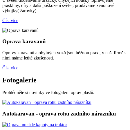
U světel doděláváme držáčky, chybějící kousky ,opravujeme
praskliny, díry a další poškození světel, prodáváme xenonové
výbojky( žárovky)
Číst více
Oprava karavanů
Opravy karavanů a obytných vozů jsou běžnou praxí, v naší firmě s
nimi máme letité zkušenosti.
Číst více
Fotogalerie
Prohlédněte si novinky ve fotogalerii oprav plastů.
Autokaravan - oprava rohu zadního nárazníku