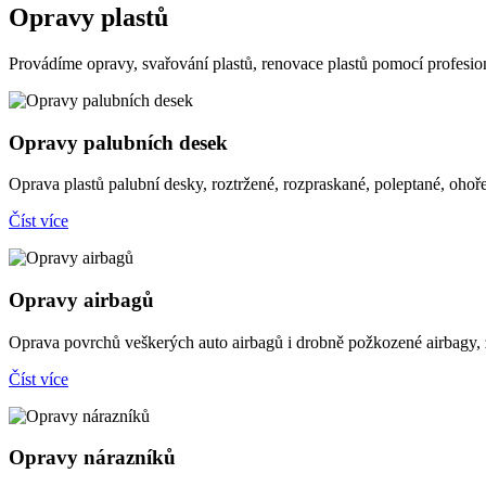
Opravy plastů
Provádíme opravy, svařování plastů, renovace plastů pomocí profesion
Opravy palubních desek
Oprava plastů palubní desky, roztržené, rozpraskané, poleptané, oho
Číst více
Opravy airbagů
Oprava povrchů veškerých auto airbagů i drobně požkozené airbagy,
Číst více
Opravy nárazníků