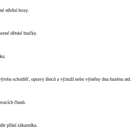
né střešní boxy.
ozené dětské hračky.
ku.
, výroba schodišť, opravy límců a výztuží nebo výměny dna bazénu atd.
ovacích člunů.
dle přání zákazníka.