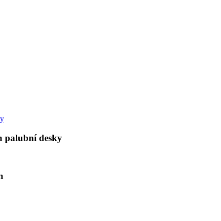
h palubní desky
n