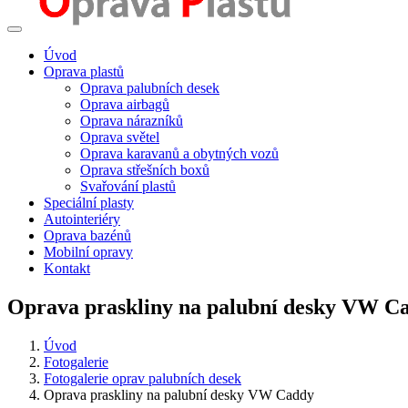
Úvod
Oprava plastů
Oprava palubních desek
Oprava airbagů
Oprava nárazníků
Oprava světel
Oprava karavanů a obytných vozů
Oprava střešních boxů
Svařování plastů
Speciální plasty
Autointeriéry
Oprava bazénů
Mobilní opravy
Kontakt
Oprava praskliny na palubní desky VW C
Úvod
Fotogalerie
Fotogalerie oprav palubních desek
Oprava praskliny na palubní desky VW Caddy