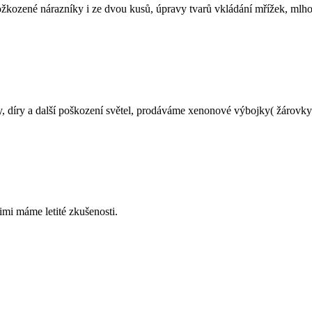
ožkozené nárazníky i ze dvou kusů, úpravy tvarů vkládání mřížek, ml
, díry a další poškození světel, prodáváme xenonové výbojky( žárovky
imi máme letité zkušenosti.