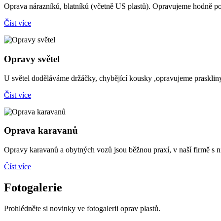
Oprava nárazníků, blatníků (včetně US plastů). Opravujeme hodně p
Číst více
Opravy světel
U světel doděláváme držáčky, chybějící kousky ,opravujeme praskliny
Číst více
Oprava karavanů
Opravy karavanů a obytných vozů jsou běžnou praxí, v naší firmě s n
Číst více
Fotogalerie
Prohlédněte si novinky ve fotogalerii oprav plastů.