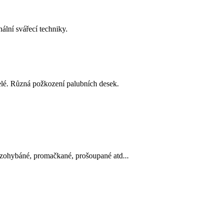
ální svářecí techniky.
řelé. Různá požkození palubních desek.
 zohybáné, promačkané, prošoupané atd...