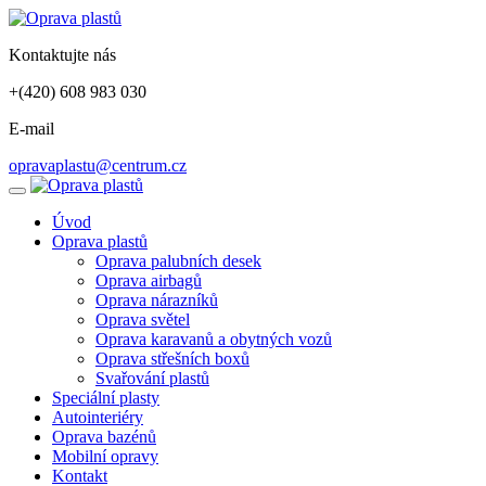
Kontaktujte nás
+(420) 608 983 030
E-mail
opravaplastu@centrum.cz
Úvod
Oprava plastů
Oprava palubních desek
Oprava airbagů
Oprava nárazníků
Oprava světel
Oprava karavanů a obytných vozů
Oprava střešních boxů
Svařování plastů
Speciální plasty
Autointeriéry
Oprava bazénů
Mobilní opravy
Kontakt