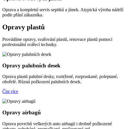
Oprava a kompletní servis septiků a jímek. Atypická výroba nádrží
podle přání zákazníka.
Opravy plastů
Provádíme opravy, svařování plastů, renovace plastů pomocí
profesionální svářecí techniky.
Opravy palubních desek
Oprava plastů palubní desky, roztržené, rozpraskané, poleptané,
ohořelé. Různá požkození palubních desek.
Číst více
Opravy airbagů
Oprava povrchů veškerých auto airbagů i drobně požkozené
airbagy, zohybáné, promačkané, prošoupané atd...