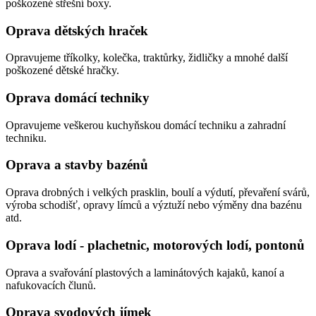
poškozené střešní boxy.
Oprava dětských hraček
Opravujeme tříkolky, kolečka, traktůrky, židličky a mnohé další
poškozené dětské hračky.
Oprava domácí techniky
Opravujeme veškerou kuchyňskou domácí techniku a zahradní
techniku.
Oprava a stavby bazénů
Oprava drobných i velkých prasklin, boulí a výdutí, převaření svárů,
výroba schodišť, opravy límců a výztuží nebo výměny dna bazénu
atd.
Oprava lodí - plachetnic, motorových lodí, pontonů
Oprava a svařování plastových a laminátových kajaků, kanoí a
nafukovacích člunů.
Oprava svodových jímek