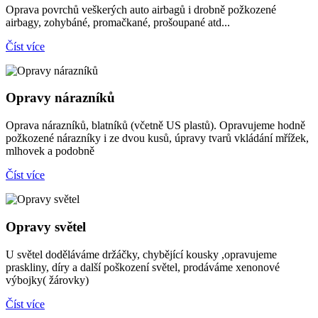
Oprava povrchů veškerých auto airbagů i drobně požkozené
airbagy, zohybáné, promačkané, prošoupané atd...
Číst více
Opravy nárazníků
Oprava nárazníků, blatníků (včetně US plastů). Opravujeme hodně
požkozené nárazníky i ze dvou kusů, úpravy tvarů vkládání mřížek,
mlhovek a podobně
Číst více
Opravy světel
U světel doděláváme držáčky, chybějící kousky ,opravujeme
praskliny, díry a další poškození světel, prodáváme xenonové
výbojky( žárovky)
Číst více