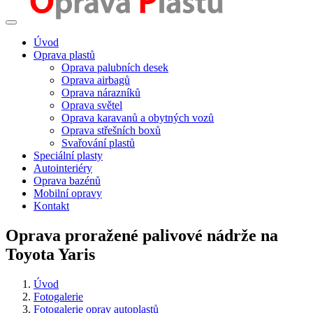
Úvod
Oprava plastů
Oprava palubních desek
Oprava airbagů
Oprava nárazníků
Oprava světel
Oprava karavanů a obytných vozů
Oprava střešních boxů
Svařování plastů
Speciální plasty
Autointeriéry
Oprava bazénů
Mobilní opravy
Kontakt
Oprava proražené palivové nádrže na
Toyota Yaris
Úvod
Fotogalerie
Fotogalerie oprav autoplastů