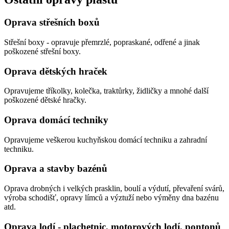
Oprava střešních boxů
Střešní boxy - opravuje přemrzlé, popraskané, odřené a jinak
poškozené střešní boxy.
Oprava dětských hraček
Opravujeme tříkolky, kolečka, traktůrky, židličky a mnohé další
poškozené dětské hračky.
Oprava domácí techniky
Opravujeme veškerou kuchyňskou domácí techniku a zahradní
techniku.
Oprava a stavby bazénů
Oprava drobných i velkých prasklin, boulí a výdutí, převaření svárů,
výroba schodišť, opravy límců a výztuží nebo výměny dna bazénu
atd.
Oprava lodí - plachetnic, motorových lodí, pontonů