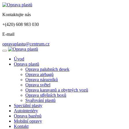
Kontaktujte nás
+(420) 608 983 030
E-mail
opravaplastu@centrum.cz
Úvod
Oprava plastů
Oprava palubních desek
Oprava airbagů
Oprava nárazníků
Oprava světel
Oprava karavanů a obytných vozů
Oprava střešních boxů
Svařování plastů
Speciální plasty
Autointeriéry
Oprava bazénů
Mobilní opravy
Kontakt