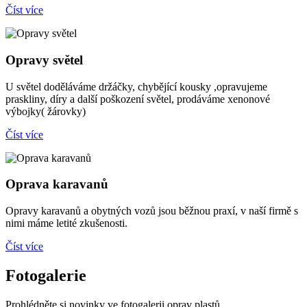
Číst více
Opravy světel
U světel doděláváme držáčky, chybějící kousky ,opravujeme
praskliny, díry a další poškození světel, prodáváme xenonové
výbojky( žárovky)
Číst více
Oprava karavanů
Opravy karavanů a obytných vozů jsou běžnou praxí, v naší firmě s
nimi máme letité zkušenosti.
Číst více
Fotogalerie
Prohlédněte si novinky ve fotogalerii oprav plastů.