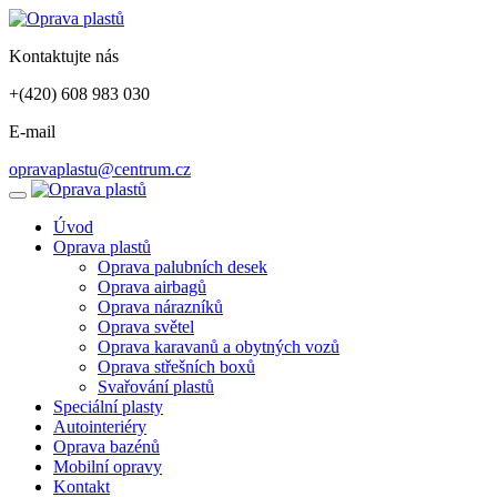
Kontaktujte nás
+(420) 608 983 030
E-mail
opravaplastu@centrum.cz
Úvod
Oprava plastů
Oprava palubních desek
Oprava airbagů
Oprava nárazníků
Oprava světel
Oprava karavanů a obytných vozů
Oprava střešních boxů
Svařování plastů
Speciální plasty
Autointeriéry
Oprava bazénů
Mobilní opravy
Kontakt