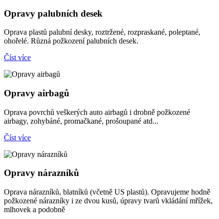
Opravy palubních desek
Oprava plastů palubní desky, roztržené, rozpraskané, poleptané,
ohořelé. Různá požkození palubních desek.
Číst více
Opravy airbagů
Oprava povrchů veškerých auto airbagů i drobně požkozené
airbagy, zohybáné, promačkané, prošoupané atd...
Číst více
Opravy nárazníků
Oprava nárazníků, blatníků (včetně US plastů). Opravujeme hodně
požkozené nárazníky i ze dvou kusů, úpravy tvarů vkládání mřížek,
mlhovek a podobně