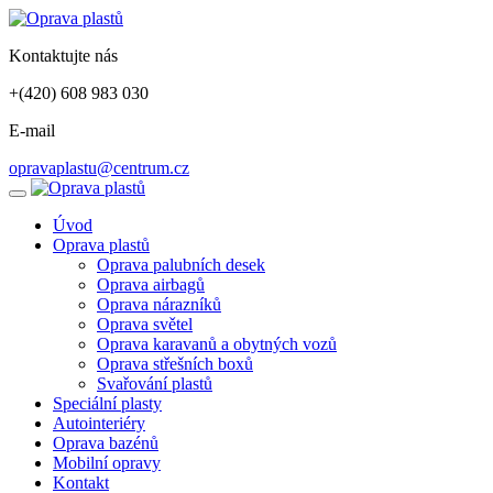
Kontaktujte nás
+(420) 608 983 030
E-mail
opravaplastu@centrum.cz
Úvod
Oprava plastů
Oprava palubních desek
Oprava airbagů
Oprava nárazníků
Oprava světel
Oprava karavanů a obytných vozů
Oprava střešních boxů
Svařování plastů
Speciální plasty
Autointeriéry
Oprava bazénů
Mobilní opravy
Kontakt