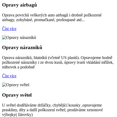
Opravy airbagů
Oprava povrchů veškerých auto airbagů i drobně požkozené
airbagy, zohybáné, promačkané, prošoupané atd...
Číst více
Opravy nárazníků
Oprava nárazníků, blatníků (včetně US plastů). Opravujeme hodně
požkozené nárazníky i ze dvou kusů, úpravy tvarů vkládání mřížek,
mlhovek a podobně
Číst více
Opravy světel
U světel doděláváme držáčky, chybějící kousky ,opravujeme
praskliny, díry a další poškození světel, prodáváme xenonové
výbojky( žárovky)