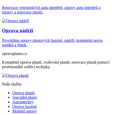
Renovace veteránských auto interiérů, opravy auto interiérů a
opravy a renovace plastů.
Oprava nádrží
Provádíme opravy plastových bazénů, nádrží, kompletní servis
septiků a jímek.
opravaplastu.cz
Kompletní oprava plastů, svařování plastů, renovace plastů pomocí
profesionální svářecí techniky.
Naše služby
Oprava plastů
Speciální plasty
Autointeriéry
Oprava bazénů
Mobilní opravy