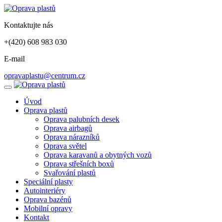
Kontaktujte nás
+(420) 608 983 030
E-mail
opravaplastu@centrum.cz
Úvod
Oprava plastů
Oprava palubních desek
Oprava airbagů
Oprava nárazníků
Oprava světel
Oprava karavanů a obytných vozů
Oprava střešních boxů
Svařování plastů
Speciální plasty
Autointeriéry
Oprava bazénů
Mobilní opravy
Kontakt