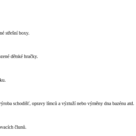
né střešní boxy.
ozené dětské hračky.
ku.
, výroba schodišť, opravy límců a výztuží nebo výměny dna bazénu atd.
ovacích člunů.