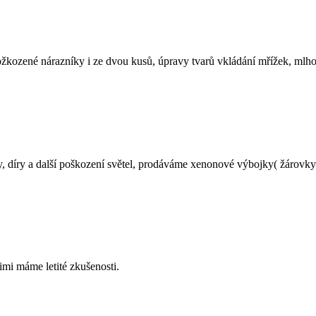
ožkozené nárazníky i ze dvou kusů, úpravy tvarů vkládání mřížek, ml
, díry a další poškození světel, prodáváme xenonové výbojky( žárovky
imi máme letité zkušenosti.