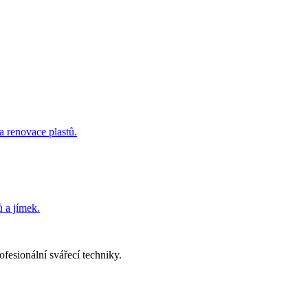
a renovace plastů.
 a jímek.
fesionální svářecí techniky.