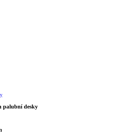
h palubní desky
n