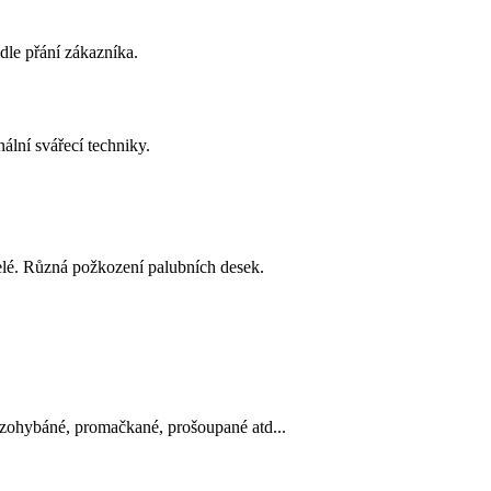
dle přání zákazníka.
ální svářecí techniky.
řelé. Různá požkození palubních desek.
 zohybáné, promačkané, prošoupané atd...