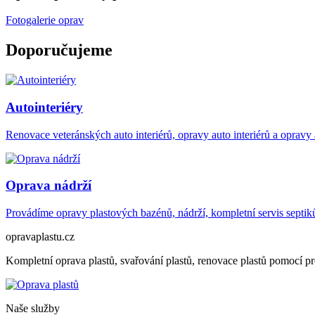
Fotogalerie oprav
Doporučujeme
Autointeriéry
Renovace veteránských auto interiérů, opravy auto interiérů a opravy 
Oprava nádrží
Provádíme opravy plastových bazénů, nádrží, kompletní servis septiků
opravaplastu.cz
Kompletní oprava plastů, svařování plastů, renovace plastů pomocí pro
Naše služby