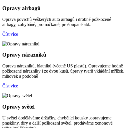
Opravy airbagů
Oprava povrchů veškerých auto airbagů i drobně požkozené
airbagy, zohybáné, promačkané, prošoupané atd...
Číst více
Opravy nárazníků
Oprava nárazníků, blatníků (včetně US plastů). Opravujeme hodně
požkozené nárazníky i ze dvou kusů, úpravy tvarů vkládání mřížek,
mlhovek a podobně
Číst více
Opravy světel
U světel doděláváme držáčky, chybějící kousky ,opravujeme
praskliny, díry a další poškození světel, prodáváme xenonové