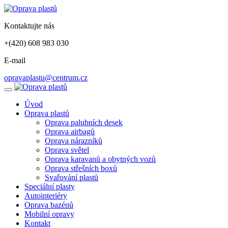
Kontaktujte nás
+(420) 608 983 030
E-mail
opravaplastu@centrum.cz
Úvod
Oprava plastů
Oprava palubních desek
Oprava airbagů
Oprava nárazníků
Oprava světel
Oprava karavanů a obytných vozů
Oprava střešních boxů
Svařování plastů
Speciální plasty
Autointeriéry
Oprava bazénů
Mobilní opravy
Kontakt