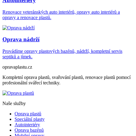
Autointeriéry
Renovace veteránských auto interiérů, opravy auto interiérů a
opravy a renovace plastů.
Oprava nádrží
Provádíme opravy plastových bazénů, nádrží, kompletní servis
septiků a jímek.
opravaplastu.cz
Kompletní oprava plastů, svařování plastů, renovace plastů pomocí
profesionální svářecí techniky.
Naše služby
Oprava plastů
Speciální plasty
Autointeriéry
Oprava bazénů
Mobilní opravy