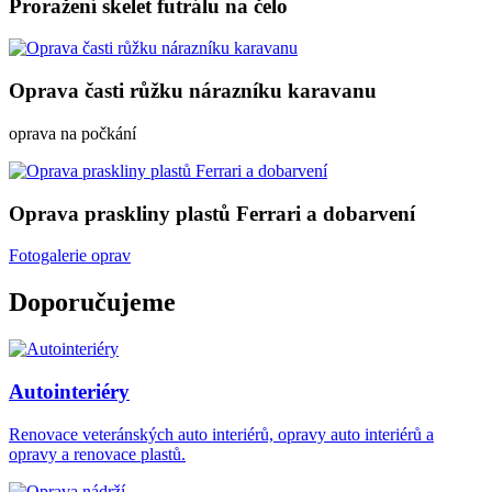
Proražení skelet futrálu na čelo
Oprava časti růžku nárazníku karavanu
oprava na počkání
Oprava praskliny plastů Ferrari a dobarvení
Fotogalerie oprav
Doporučujeme
Autointeriéry
Renovace veteránských auto interiérů, opravy auto interiérů a
opravy a renovace plastů.