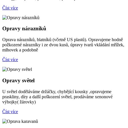
Číst více
Opravy nárazníků
Oprava nárazníků, blatníků (včetně US plastů). Opravujeme hodně
požkozené nárazníky i ze dvou kusů, úpravy tvarů vkládání mřížek,
mlhovek a podobně
Číst více
Opravy světel
U světel doděláváme držáčky, chybějící kousky ,opravujeme
praskliny, díry a další poškození světel, prodáváme xenonové
výbojky( žárovky)
Číst více