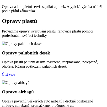
Oprava a kompletní servis septiků a jímek. Atypická výroba nádrží
podle přání zákazníka.
Opravy plastů
Provádíme opravy, svařování plastů, renovace plastů pomocí
profesionální svářecí techniky.
Opravy palubních desek
Oprava plastů palubní desky, roztržené, rozpraskané, poleptané,
ohořelé. Různá požkození palubních desek.
Číst více
Opravy airbagů
Oprava povrchů veškerých auto airbagů i drobně požkozené
airbagy, zohybáné, promačkané, prošoupané atd...