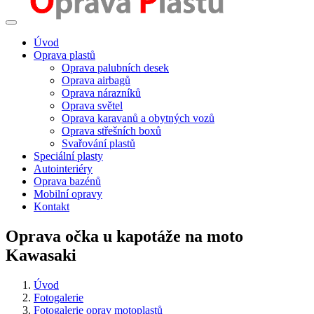
Úvod
Oprava plastů
Oprava palubních desek
Oprava airbagů
Oprava nárazníků
Oprava světel
Oprava karavanů a obytných vozů
Oprava střešních boxů
Svařování plastů
Speciální plasty
Autointeriéry
Oprava bazénů
Mobilní opravy
Kontakt
Oprava očka u kapotáže na moto
Kawasaki
Úvod
Fotogalerie
Fotogalerie oprav motoplastů