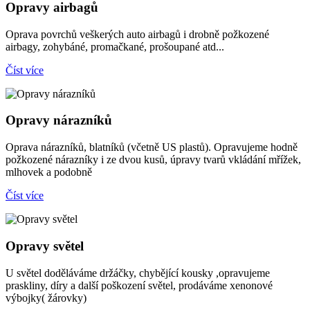
Opravy airbagů
Oprava povrchů veškerých auto airbagů i drobně požkozené
airbagy, zohybáné, promačkané, prošoupané atd...
Číst více
Opravy nárazníků
Oprava nárazníků, blatníků (včetně US plastů). Opravujeme hodně
požkozené nárazníky i ze dvou kusů, úpravy tvarů vkládání mřížek,
mlhovek a podobně
Číst více
Opravy světel
U světel doděláváme držáčky, chybějící kousky ,opravujeme
praskliny, díry a další poškození světel, prodáváme xenonové
výbojky( žárovky)