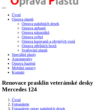
Úvod
Oprava plastů
Oprava palubních desek
Oprava airbagů
Oprava nárazníků
Oprava světel
Oprava karavanů a obytných vozů
Oprava střešních boxů
Svařování plastů
Speciální plasty
Autointeriéry
Oprava bazénů
Mobilní opravy
Kontakt
Renovace prasklin veteránské desky
Mercedes 124
Úvod
Fotogalerie
Fotogalerie oprav palubních desek