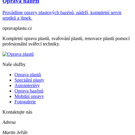
Oprava nádrží
Provádíme opravy plastových bazénů, nádrží, kompletní servis
septiků a jímek.
opravaplastu.cz
Kompletní oprava plastů, svařování plastů, renovace plastů pomocí
profesionální svářecí techniky.
Naše služby
Oprava plastů
Speciální plasty
Autointeriéry
Oprava bazénů
Mobilní opravy
Fotogalerie
Kontaktujte nás
Adresa
Martin Jeřáb