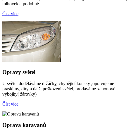
mlhovek a podobně
Číst více
Opravy světel
U světel doděláváme držáčky, chybějící kousky ,opravujeme
praskliny, díry a další poškození světel, prodáváme xenonové
výbojky( žárovky)
Číst více
Oprava karavanů