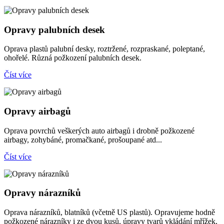
Opravy palubních desek
Oprava plastů palubní desky, roztržené, rozpraskané, poleptané,
ohořelé. Různá požkození palubních desek.
Číst více
Opravy airbagů
Oprava povrchů veškerých auto airbagů i drobně požkozené
airbagy, zohybáné, promačkané, prošoupané atd...
Číst více
Opravy nárazníků
Oprava nárazníků, blatníků (včetně US plastů). Opravujeme hodně
požkozené nárazníky i ze dvou kusů, úpravy tvarů vkládání mřížek,