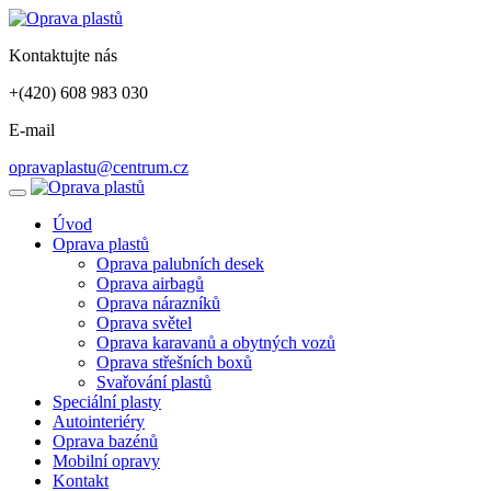
Kontaktujte nás
+(420) 608 983 030
E-mail
opravaplastu@centrum.cz
Úvod
Oprava plastů
Oprava palubních desek
Oprava airbagů
Oprava nárazníků
Oprava světel
Oprava karavanů a obytných vozů
Oprava střešních boxů
Svařování plastů
Speciální plasty
Autointeriéry
Oprava bazénů
Mobilní opravy
Kontakt