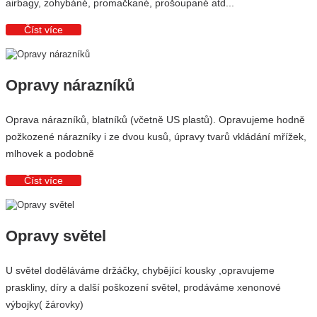
airbagy, zohybáné, promačkané, prošoupané atd...
Číst více
Opravy nárazníků
Oprava nárazníků, blatníků (včetně US plastů). Opravujeme hodně
požkozené nárazníky i ze dvou kusů, úpravy tvarů vkládání mřížek,
mlhovek a podobně
Číst více
Opravy světel
U světel doděláváme držáčky, chybějící kousky ,opravujeme
praskliny, díry a další poškození světel, prodáváme xenonové
výbojky( žárovky)