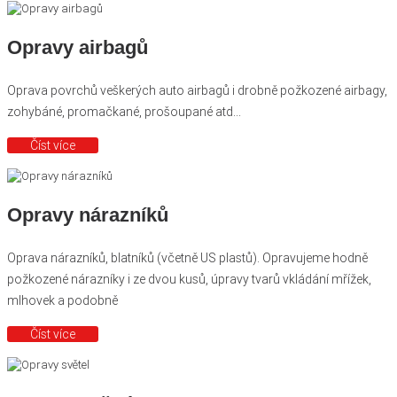
Opravy airbagů
Oprava povrchů veškerých auto airbagů i drobně požkozené airbagy,
zohybáné, promačkané, prošoupané atd...
Číst více
Opravy nárazníků
Oprava nárazníků, blatníků (včetně US plastů). Opravujeme hodně
požkozené nárazníky i ze dvou kusů, úpravy tvarů vkládání mřížek,
mlhovek a podobně
Číst více