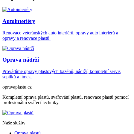
Autointeriéry
Renovace veteránských auto interiérů, opravy auto interiérů a
opravy a renovace plastů.
Oprava nádrží
Provádíme opravy plastových bazénů, nádrží, kompletní servis
septiků a jímek.
opravaplastu.cz
Kompletní oprava plastů, svařování plastů, renovace plastů pomocí
profesionální svářecí techniky.
Naše služby
Oprava plastů