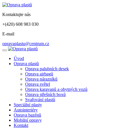
Kontaktujte nás
+(420) 608 983 030
E-mail
opravaplastu@centrum.cz
Úvod
Oprava plastů
Oprava palubních desek
Oprava airbagů
Oprava nárazníků
Oprava světel
Oprava karavanů a obytných vozů
Oprava střešních boxů
Svařování plastů
Speciální plasty
Autointeriéry
Oprava bazénů
Mobilní opravy
Kontakt