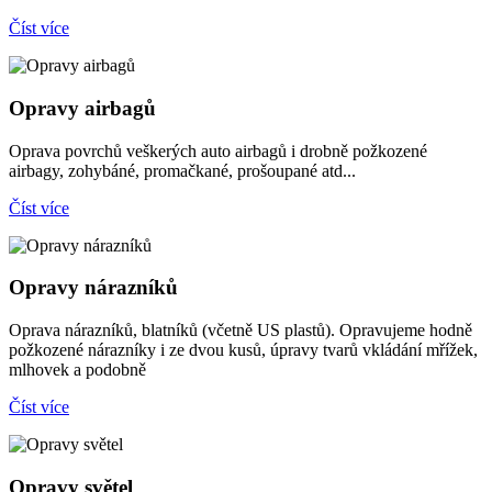
Číst více
Opravy airbagů
Oprava povrchů veškerých auto airbagů i drobně požkozené
airbagy, zohybáné, promačkané, prošoupané atd...
Číst více
Opravy nárazníků
Oprava nárazníků, blatníků (včetně US plastů). Opravujeme hodně
požkozené nárazníky i ze dvou kusů, úpravy tvarů vkládání mřížek,
mlhovek a podobně
Číst více
Opravy světel