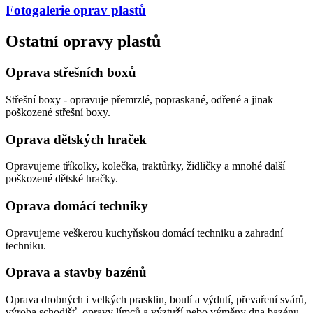
Fotogalerie
oprav plastů
Ostatní opravy plastů
Oprava střešních boxů
Střešní boxy - opravuje přemrzlé, popraskané, odřené a jinak
poškozené střešní boxy.
Oprava dětských hraček
Opravujeme tříkolky, kolečka, traktůrky, židličky a mnohé další
poškozené dětské hračky.
Oprava domácí techniky
Opravujeme veškerou kuchyňskou domácí techniku a zahradní
techniku.
Oprava a stavby bazénů
Oprava drobných i velkých prasklin, boulí a výdutí, převaření svárů,
výroba schodišť, opravy límců a výztuží nebo výměny dna bazénu